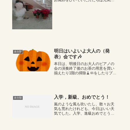
なり、元気だった方たちは、風邪を
ひいたり…のように。発表会を終え
て、素敵な余韻が残っています。と
ても可愛らしかった連弾と、そして
新たに弦楽器との...
明日はいよいよ大人の（発
未分類
表）会です🎶
本日は、明後日のお大人のピアノの
会の演奏終了後のお茶の用意を買い
揃えたり1階の掃除🧹🧼をしたりプロ
グラムを用意したりしました。明
日、会で別れの曲を弾いて下さるHさ
ん‥「どうしよう！今からドキドキ
💓してます。つきは明後日の午後で
すよね。」とご...
入学，新級、おめでとう！
未分類
嵐のような風も吹いたし、散々お天
気も荒れたけれども、今日はいい天
気でした。入学、進級おめでとうご
ざいます。・・通りのあちこちに可
愛らしい格好でおめかしをしている
女の子や、かっこいいかわいい男の