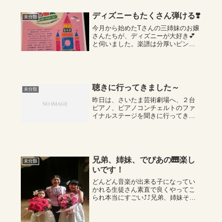
子とそのご両親をみかける・・・と
っても素敵まちの...
ディズニーもたくさん弾ける❣️
未分類
今月から始めたTさんの三姉妹のお嬢
さんたちが、ディズニーが大好き💕
と伺いました。楽譜は分厚いピンク
の本で、魅力的な響きがとても良く
輝く、楽しめる曲、素敵な曲を何曲
も楽しく弾いて下さっています。鬼
滅の刃も、弾いて下さっています。
他の生徒さんに...
聴きに行ってきました～
未分類
昨日は、さいたま芸術劇場へ、２台
ピアノ、ピアノコンチェルトのファ
イナルステージを聞きに行ってきま
した。ヤングアーチストピアノコン
クールです。私が聴きに行けたのは
２台ピアノ４組とピアノコンチェル
ト５組です。聴衆はパラパラであま
り来ていないよう...
兄弟、姉妹、でぴあの🎹楽し
未分類
いです！
どんどん音楽が出来る子になってい
かれる生徒さん素直で良くやってこ
られ本当にすごい⤴⤴兄弟、姉妹そろ
ってプレインベンションをやった
り、課題曲をやったり、簡単な連弾
をやったりと…今度は、ジブリの作