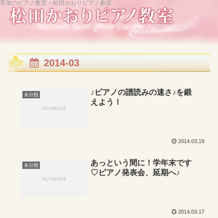
草加のピアノ教室 – 松田かおりピアノ教室
2014-03
♪ピアノの譜読みの速さ♪を鍛
未分類
えよう！
2014.03.19
あっという間に！学年末です
未分類
♡ピアノ発表会、延期へ♪
2014.03.17