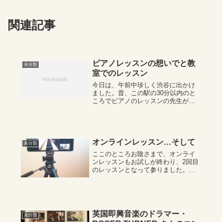
関連記事
ピアノレッスンの想いでと教
未分類
室でのレッスン
今日は、午前中珍しく渋谷に出かけ
ました。昔、この駅の30分以内のと
ころでピアノのレッスンの先生がい
て、小学校3年生～10年間お世話にな
りました 。いい思い出を作っておい
てもらうって大切です。 二度と
来ない若い時。 帰りに、祖母の家
に寄っ...
オンラインレッスン…そして
未分類
ここのところお陰さまで、オンライ
ンレッスンもお試しが終わり、2回目
のレッスンとなって参りました。何
かと新鮮で新しく成功させたい、や
る気のわくワクワク感が沸いてきま
す。そして…昨日はオンラインの
Zoomで今年中止になりましたコンペ
の代わりに課...
英国即興音楽のドラマー・
未分類