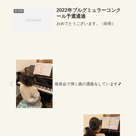
ことが出来ます。お仕事、塾などで
発表会をキャンセル...
2022年ブルグミュラーコンク
未分類
ール予選通過
おめでとうございます。（幼長）
発表会で弾く曲の選曲をしています🎵