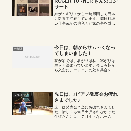
ROGER TURNER さんのコン
サート
姉がイギリスから一時帰国して日本
に数週間滞在しています。毎日料理
🍳仕事💻その他色々と家の事を成し
遂げたあと‥いよいよ明日から今年
もイギリスから来日した
TURNER（ターナー）の日本でのコ
ンサートツアーに出発します。ご高
齢にもかかわらず、大変...
今日は、朝からサム～くなっ
未分類
てしまいました！
我が家では、暑がりは私、寒がりは
主人と決まっています。今日も朝か
ら入念に、エアコンの効き具合をチ
ェックして・・・あっ左の風が（ま
だ買ったばかりのエアコン）吹いて
いない：去年買ったばかりだから、
早く調べてなおしてもらって…そう
言い残して出勤し...
先日は、♪ピアノ発表会お疲れ
未分類
さまでした♪
先日は発表会本当にお疲れさまでし
た。惜しくも当日出演されなかった
生徒さんには、７月小さなホームコ
ンサートを用意すること致しまし
た。やはり、人前で弾くことが一番
の励みになりますし、楽しく続ける