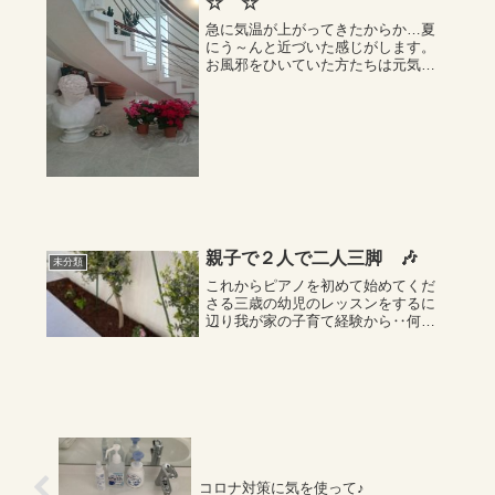
☆ ☆
急に気温が上がってきたからか…夏
にう～んと近づいた感じがします。
お風邪をひいていた方たちは元気に
なり、元気だった方たちは、風邪を
ひいたり…のように。発表会を終え
て、素敵な余韻が残っています。と
ても可愛らしかった連弾と、そして
新たに弦楽器との...
親子で２人で二人三脚 🎶
未分類
これからピアノを初めて始めてくだ
さる三歳の幼児のレッスンをするに
辺り我が家の子育て経験から‥何か
一つでもいいから学べることたのし
く過ごせていい思いをつくれること
を第一に考えながら教えたい。指導
教材の研究されたものをその中で人
気があったものを...
コロナ対策に気を使って♪