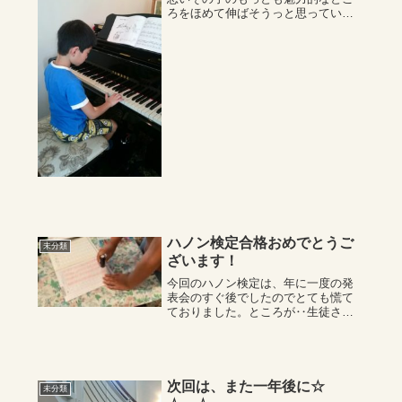
ろをほめて伸ばそうっと思っていま
す。普段進めている教材では、少な
くとも3回以上通せるようになるまで
弾いています。一生懸命集中して一
曲づつ丸をもらって行くK君。きっと
何事にも一生...
ハノン検定合格おめでとうご
未分類
ざいます！
今回のハノン検定は、年に一度の発
表会のすぐ後でしたのでとても慌て
ておりました。ところが‥生徒さん
たちはしっかり弾く内容と期日を把
握しておりきちっとレッスンの時な
どに、その場で録画と仕上げをして
提出に間に合いました。見事に、集
中力を持って対応...
次回は、また一年後に☆
未分類