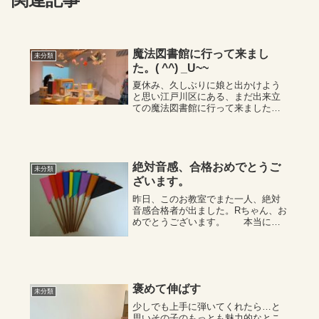
魔法図書館に行って来まし
未分類
た。( ^^) _U~~
夏休み、久しぶりに娘と出かけよう
と思い江戸川区にある、まだ出来立
ての魔法図書館に行って来ました。
遠くから見ても、赤い屋根に白い壁
のデザインがおしゃれな個性的な魅
力あふれる建物でした。訪れたの
は、とても暑い日でしたが、赤い涼
しげなおしゃれな建...
絶対音感、合格おめでとうご
未分類
ざいます。
昨日、このお教室でまた一人、絶対
音感合格者が出ました。Rちゃん、お
めでとうございます。 本当に良
かったですね。風邪が流行ってい
て、幾人もの方がマスクを付けて、
鼻をかみつつ・・・・・のこの頃で
すが。Lちゃんもお風邪をひいていま
した。でも、一...
褒めて伸ばす
未分類
少しでも上手に弾いてくれたら…と
思いその子のもっとも魅力的なとこ