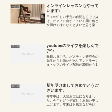
けっしてぼやけないようにしっかり
弾いて💙左...
オンラインレッスンもやって
未分類
います♪
日々の忙しい予定の合間をくぐり抜
け、ピアノに向かっている間に何と
か弾ける様になるとよいと思う楽し
みで少しだけでも行き来なしですぐ
レッスンを行えるからオンラインレ
ッスンは、人気がある、と思いま
す。コロナ禍においては家に居なが
らレッスン室の臨場...
youtubeのライブを楽しんで
未分類
(^^♪
昨日お昼ごろ、バスティン研究会の
先生からお誘いがありアンドラーシ
ュ・シフのライブ配信が20時から1時
間聞くことが出来てとてもラッキー
でした。 なかなかチケットが買えな
い人気のピアニスト‥英国でも大人
気の大物ピアノ教授(公開レッスンな
ど)で有...
新年明けましておめでとうご
未分類
ざいます。
昨年中は、大変お世話になりまし
た。今年もどうぞ宜しくお願い申し
上げます。年末はお風邪などをひか
れた生徒さんが多く心配しました。