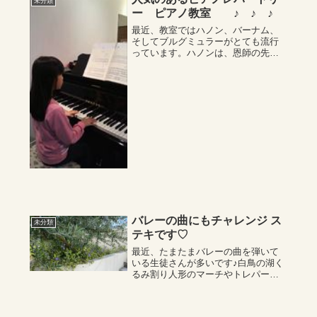
未分類
ー ピアノ教室 ♪ ♪ ♪
最近、教室ではハノン、バーナム、
そしてブルグミュラーがとても流行
っています。ハノンは、恩師の先生
の本に書かれている注意書きを書き
込み、ただ弾けるだけではなくメロ
ディーとして楽しく上手に弾けるよ
うになってきました。バーナムは、
ミニブックからス...
バレーの曲にもチャレンジ ス
未分類
テキです♡
最近、たまたまバレーの曲を弾いて
いる生徒さんが多いです♪白鳥の湖く
るみ割り人形のマーチやトレパーク
もっと色々な曲もある、と思う。リ
ズムが大事❣️フレーズがきちっと‥終
わり、始めて。メロディーラインが