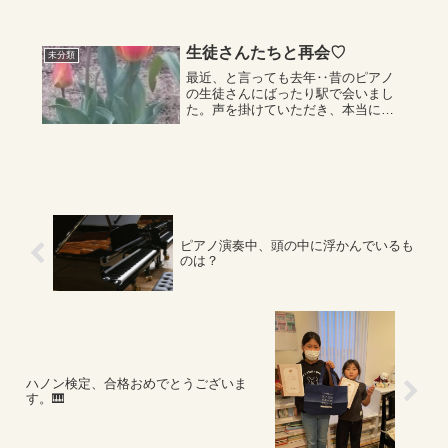
うちの娘も高熱が出て休日診療に駆
けつけました。マスク😷、手洗い、
は欠かせませんが良い栄養のあるも
のを食べて良く睡眠...
生徒さんたちと再会♡
未分類
最近、と言っても去年‥昔のピアノ
の生徒さんにばったり駅で会いまし
た。声を掛けていただき、本当に嬉
しいです。お子さんもお生まれにな
り、かわいい姿を拝見させていただ
くことも当時、幼稚園～小学校に通
われていたころ習いに来て下さって
いました。いつの...
ピアノ演奏中、頭の中に浮かんでいるも
のは？
ハノン検定、合格おめでとうございま
す。🎹