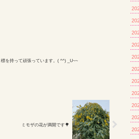
20
20
20
20
20
を持って頑張っています。( ^^) _U~~
20
20
20
20
20
ミモザの花が満開です🌳
20