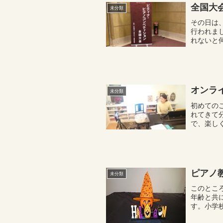
全国大
未分類
その日は
行われま
れないと
した。朝か
オンラ
未分類
初めての
れてきて
で、楽し
り、送って
ピアノ
未分類
このとこ
年齢と共
す。小学
２，３楽