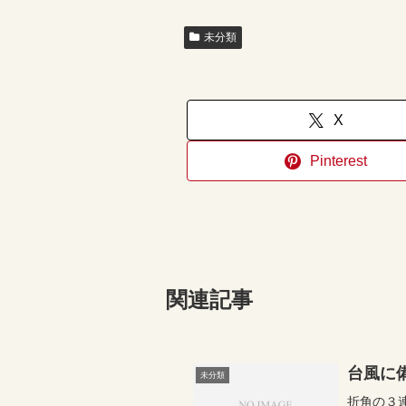
未分類
X
Pinterest
関連記事
台風に
未分類
折角の３