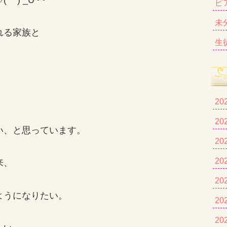
ピ
未
れる家族と
生
20
20
い、と思っています。
20
20
来、
20
ようになりたい。
20
20