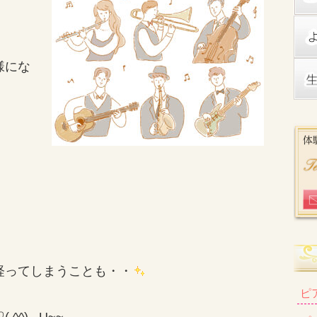
様にな
経ってしまうことも・・
ピ
^) _U~~