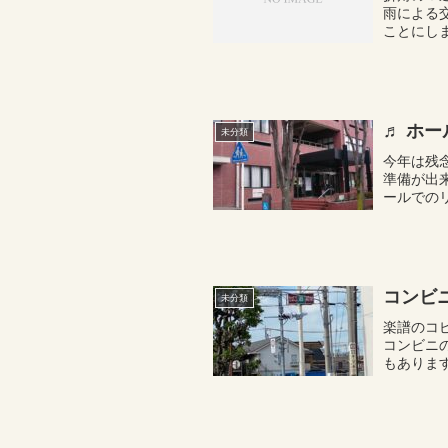
雨による
ことにし
なり・・
♬ 
未分類
今年は残
準備が出
ールでの
アノで弾
い...
コンビ
未分類
楽譜のコ
コンビニ
もありま
延ばすと
局、...