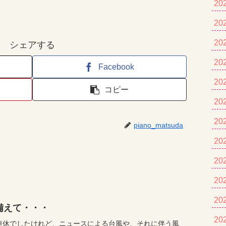
20
20
20
シェアする
20
Facebook
20
コピー
20
20
piano_matsuda
20
20
20
20
備えて・・・
20
連休でしたけれど、ニュースによる台風や、それに伴う風