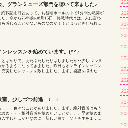
20
会、グランミューズ部門を聴いて来ました♪
、終戦記念日とあって、お昼頃ホールの中で1分間の黙祷が
20
した。今から76年前の8月15日‥終戦時代とは、人に言わ
何も感じることがないものなのか！！とはっとさせられま
20
ら雨で涼しい中、10時会場少し前に着き、並ん...
20
20
インレッスンを始めています。(^^♪
20
ことばかりで、あたふたしたりはしましたが‥少しづつ慣
分かるようになってきました。昨日もオンラインレッスン
20
く充実したレッスンを致しました。まず、楽譜を揃えた
もらったりしてから時間になったらZoomかラインビデ...
20
20
教室、少しづつ前進 ♪ ♪
20
ろ・・・色々なことがありました。まず、絶対音感はもう
に諦め・・・相対音感を始めたい…とか。。。早速始めま
20
校入学したばかりなのに、新しい曲で、ソナチネを１，
、挑戦してみる、とか。。。見事に譜読みを終え、曲想、
20