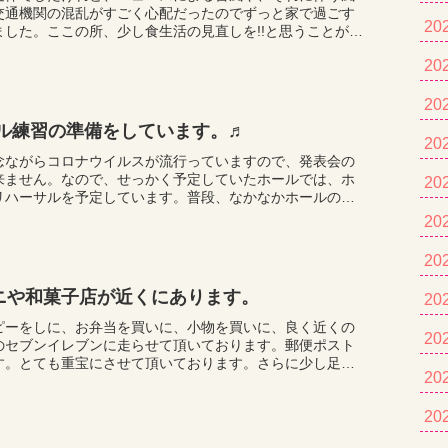
交通機関の混乱がすごく心配だったのでずっと家で過ごす
20
ました。ここの所、少し食生活の見直しを!!と思うことが重
・ミネラルを積極的にとることにしよう、ということ...
20
20
ホール練習の準備をしています。♬
20
念ながらコロナウイルスが流行っていますので、発表会の
来ません。なので、せっかく予定していたホールでは、ホ
20
リハーサルを予定しています。普段、なかなかホールのピ
くことが出来ませんので、良い機会を作りたいと思って
20
20
ニや和菓子店が近くにあります。
20
ピーをしに、お弁当を買いに、小物を買いに、良く近くの
20
のセブンイレブンに走らせて頂いております。郵便ポスト
す。とても重宝にさせて頂いております。さらに少し足を
20
、ヨークマートのあるショッピングモールがあり、薬
20