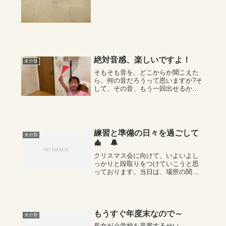
絶対音感、楽しいですよ！
未分類
そもそも音を、どこからか聞こえた
ら、何の音だろうって思いますか?そ
して、その音、もう一回出せるかな
～？何の音だから、これとこれ
だ。。。何気にではなく、こんなに
はっきり何の音か聞こえています。
音を「何の音」と聞き分ける耳が、
すごく良い耳、とい...
練習と準備の日々を過ごして
未分類
🎄 🔔
クリスマス会に向けて、いよいよし
っかりと段取りをつけていこうと思
っております。当日は、場所の関係
で前半と後半に分けました。ソロ演
奏、連弾演奏、そして余興にハンド
ベル🔔などとても楽しみなプログラ
ムになっています。聴衆を間近に感
じながら弾くとい...
もうすぐ年度末なので～
未分類
長女が小学校を卒業するせい