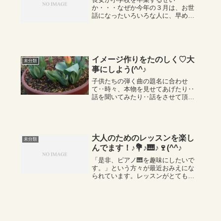
か・・・なぜか今年の３月は、お世
話になったいろいろな人に、早めに
お礼をしていかなくては・・と思い
ます。たいしたことはできないので
すけれど～気持ちだけでも、喜んで
下さる何かを、させていただければ
と思います。子供のお世...
イメージ作りをたのしく♡大
未分類
事にしよう(^^♪
子供たちの弾く曲の題名に合わせ
て‥時々、本物を見せてあげたり‥
話を聞いてみたり‥話をさせて頂い
ております。例えばチューリップの
歌コアラの歌人形の夢と目覚めあく
までも、ご自身のイメージに沿うも
のを選ばれると良いのですが(^^♪この
曲のタイトル...
大人のためのレッスンを楽し
未分類
んでます！♪💐♪🎹♪🍷(^^♪
「是非、ピアノ🎹を趣味にしたいで
す。」という方々が最近おみえにな
られています。レッスンがとても楽
しみです。本当に楽しそうに、真剣
に楽譜を読んで弾く姿に♬熱心に
色々聞いて下さるそのレッスンに♩
こちらもやりがい、時に生きがいを
感じずにはいられま...