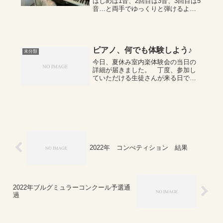
はじめは1音、2回目は3音、3回目は5
音…と両手でゆっくりと弾けるよう
になりました。良く集中して耳を傾
けて言った通りさらってくれます。
そして今日も伴奏付きで上手に弾け
ました。すてきなアンサンブルです♪
お指や...
ピアノ、何でも体験しよう♪
未分類
今日、夏休み室内楽体験会の当日の
詳細が届きました。 丁度、参加し
ていただける生徒さんが来る日でし
たので、コピーをして色々一緒に確
かめさせていただきました。この地
域のこのようなイベントは、前にも
一回参加したことがあり、とても有
意義なものでした...
2022年 コンぺティション 結果
2022年ブルグミュラーコンクール予選通
過