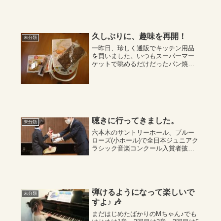
風にピアノをしてきました☆△♡と
か、こんな🎹ピアノをひいてみたい
と思っています☆△◇♢など、何で
も、お伺いしております。少しでも
楽しい趣味の時間...
久しぶりに、趣味を再開！
未分類
一昨日、珍しく通販でキッチン用品
を買いました。いつもスーパーマー
ケットで眺めるだけだったパン焼き
器・・・数年前にはじめて、姉から
使いかけのパン焼き器をもらいまし
た。 なんて見事な機械だろう！と
感心しました・・・実はそれまで、
材料を木べらで混...
聴きに行ってきました。
未分類
六本木のサントリーホール、ブルー
ローズ(小ホール)で全日本ジュニアク
ラシック音楽コンクール入賞者披露
演奏会が行われました。賞状、トロ
フィー、などなど、沢山のものを頂
いていらっしゃいました。13時15分
頃演奏開始というので、ほんの少し
前に駆け...
弾けるようになって楽しいで
未分類
すよ♪ 🎶
まだはじめたばかりのMちゃん♪でも