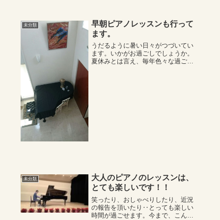
早朝ピアノレッスンも行って
未分類
ます。
うだるように暑い日々がつづいてい
ます。いかがお過ごしでしょうか。
夏休みとは言え、毎年色々な過ごし
方となってしまうので今年は一学期
の反省をふまえ、やっぱり親がしっ
かりしなくては…と思うところ頑張
っていくことにしました。早寝早起
きがない家族…な...
大人のピアノのレッスンは、
未分類
とても楽しいです！！
笑ったり、おしゃべりしたり、近況
の報告を頂いたり‥とっても楽しい
時間が過ごせます。今まで、こんな