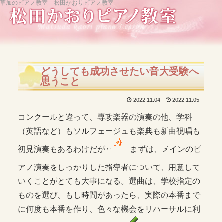
草加のピアノ教室 – 松田かおりピアノ教室
どうしても成功させたい音大受験へ
思うこと
2022.11.04
2022.11.05
コンクールと違って、専攻楽器の演奏の他、学科
（英語など）もソルフェージュも楽典も新曲視唱も
初見演奏もあるわけだが‥
まずは、メインのピ
アノ演奏をしっかりした指導者について、用意して
いくことがとても大事になる。選曲は、学校指定の
ものを選び、もし時間があったら、実際の本番まで
に何度も本番を作り、色々な機会をリハーサルに利